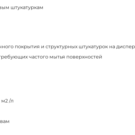
вым штукатуркам
чного покрытия и структурных штукатурок на диспе
требующих частого мытья поверхностей
 м2 /л
твам